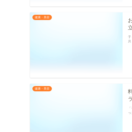
健康・美容
子
月
健康・美容
「
っ