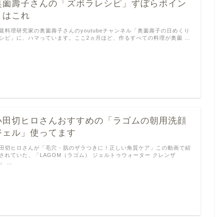
奥薗壽子さんの「ズボラレシピ」ずぼらポイン
トはこれ
庭料理研究家の奥薗壽子さんのyoutubeチャンネル「奥薗壽子の日めくり
シピ」に、ハマっています。ここ2ヵ月ほど、作るすべての料理が奥薗 …
小田切ヒロさんおすすめの「ラゴムの朝用洗顔
ジェル」使ってます
田切ヒロさんが「毛穴・肌のザラつきに！正しい角質ケア」この動画で紹
されていた、「LAGOM（ラゴム） ジェルトゥウォーター クレンザ
」 …