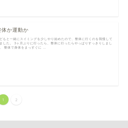
整体か運動か
どもと一緒にスイミングを少しやり始めたので、整体に行くのを我慢して
ました。 3ヶ月ぶりに行ったら、整体に行ったらやっぱりすっきりしまし
。 整体で身体をまっすぐに …
1
2