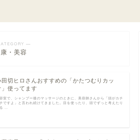
CATEGORY ―
健康・美容
小田切ヒロさんおすすめの「かたつむりカッ
サ」使ってます
容室で、シャンプー後のマッサージのときに、美容師さんから「頭がカチ
チですよ」と言われ続けてきました。目を使ったり、頭でずっと考えたり
る …