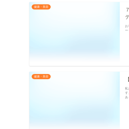
健康・美容
お
ー
健康・美容
私
す
あ