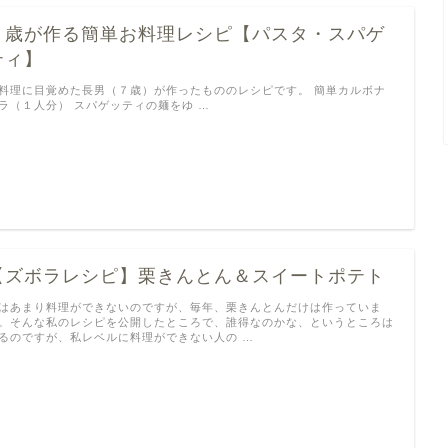
７歳が作る簡単お料理レシピ【パスタ・スパゲ
ティ】
料理に目覚めた長男（７歳）が作ったもののレシピです。 簡単カルボナ
ラ（１人分） スパゲッティの麺をゆ …
【ズボラレシピ】栗きんとん＆スイートポテト
はあまり料理ができないのですが、毎年、栗きんとんだけは作っていま
。そんな私のレシピを公開したところで、誰得なのかな、というところは
るのですが、私レベルに料理ができない人の …