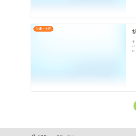
健康・美容
子
い
た