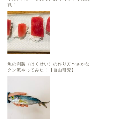
戦！
魚の剥製（はくせい）の作り方〜さかな
クン流やってみた！【自由研究】