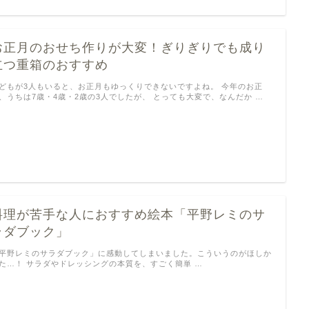
お正月のおせち作りが大変！ぎりぎりでも成り
立つ重箱のおすすめ
どもが3人もいると、お正月もゆっくりできないですよね。 今年のお正
、うちは7歳・4歳・2歳の3人でしたが、 とっても大変で、なんだか …
料理が苦手な人におすすめ絵本「平野レミのサ
ラダブック」
平野レミのサラダブック」に感動してしまいました。こういうのがほしか
た…！ サラダやドレッシングの本質を、すごく簡単 …