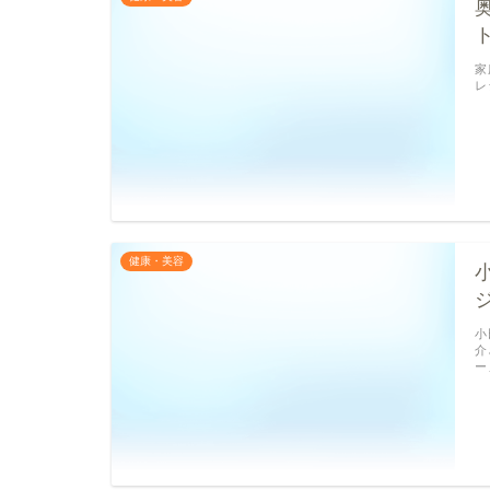
家
レ
健康・美容
小
介
ー