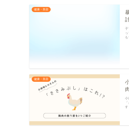
健康・美容
子
っ
も
健康・美容
小
「
す