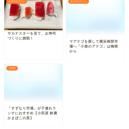
おさかなファン
おさかなファン
サカナスターを見て、お寿司
づくりに挑戦！
マアナゴを探して横浜南部市
場へ「小柴のアナゴ」は梅雨
から
小田原
「すずなり市場」が子連れラ
ンチにおすすめ【小田原 鈴廣
かまぼこの里】