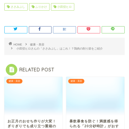
ささみぶし
ふりかけ
小田切ヒロ
HOME
健康・美容
小田切ヒロさんの「ささみぶし」はこれ！？鶏肉の削り節をご紹介
RELATED POST
健康・美容
健康・美容
お正月のおせち作りが大変！
暴飲暴食を防ぐ！満腹感を得
ぎりぎりでも成り立つ重箱の
られる「20分砂時計」がおす