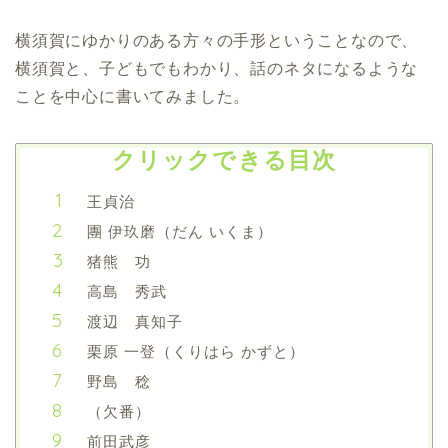
横須賀にゆかりのある方々の手形ということなので、
横須賀と、子どもでもわかり、話のネタになるような
ことを中心に書いてみました。
クリックできる目次
王貞治
團 伊玖磨（だん いくま）
猪熊 功
高島 秀武
渡辺 真知子
栗原 一登（くりはら かずと）
野島 稔
（欠番）
前田武彦