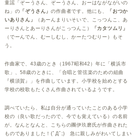
童謡「ぞーうさん、ぞーうさん、おーはながながいの
ね」の
「ぞうさん」
の作曲者です。他にも、
「おつか
いありさん」
（あーんまりいそいで、こっつんこ、あ
ーりさんとあーりさんがこっつんこ）
「カタツムリ」
（でーんでん、むーしむし、かーたつむりー）もそ
う。
作曲家で、43歳のとき（1967昭和42）年に「横浜市
歌」、58歳のときに、「合唱と管弦楽のための組曲
『横須賀』」を作曲しています。小学校を始めとする
学校の校歌もたくさん作曲されているようです。
調べていたら、私は自分が通っていたことのある小学
校の（良い歌だったので、今でも覚えている）の名前
が。なんとなんと、こちらの團伊玖磨氏が作曲された
ものでありました！(ﾟДﾟ;) 急に親しみがわいてしまい