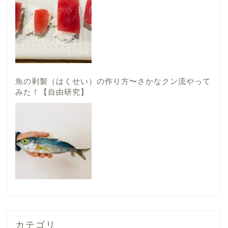
魚の剥製（はくせい）の作り方〜さかなクン流やって
みた！【自由研究】
カテゴリ