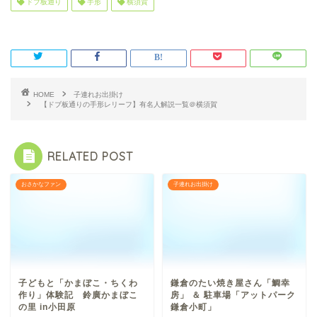
ドブ板通り
手形
横須賀
HOME
子連れお出掛け
【ドブ板通りの手形レリーフ】有名人解説一覧＠横須賀
RELATED POST
おさかなファン
子連れお出掛け
子どもと「かまぼこ・ちくわ
鎌倉のたい焼き屋さん「鯛幸
作り」体験記 鈴廣かまぼこ
房」 ＆ 駐車場「アットパーク
の里 in小田原
鎌倉小町」