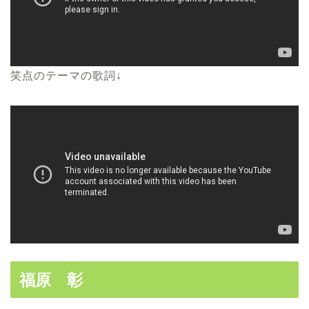
笑点のテーマの歌詞↓
福原 彰