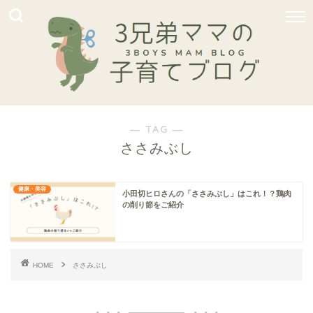
― TAG ―
ささみぶし
健康・美容
小田切ヒロさんの「ささみぶし」はこれ！？鶏肉
の削り節をご紹介
HOME
ささみぶし