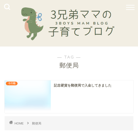
― TAG ―
郵便局
その他
記念硬貨を郵便局で入金してきました
HOME
郵便局