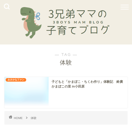
― TAG ―
体験
おさかなファン
子どもと「かまぼこ・ちくわ作り」体験記 鈴廣
かまぼこの里 in小田原
HOME
体験